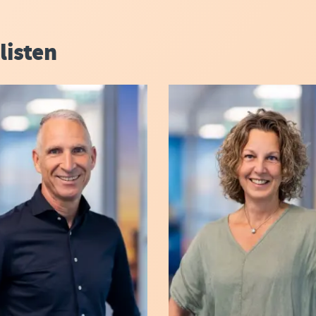
listen
s AA-accountant en
Als Payroll-specialist 
an Fin4Finance. Hij weet
alles over juridische c
 automatisering en zorgt
loonaangiftes en salar
t je jaarrekeningen goed
haar fijne persoonlijkhei
teerd zijn én dat jouw
ervoor dat jouw personeel
ng optimaal geadviseerd
tekort komt.