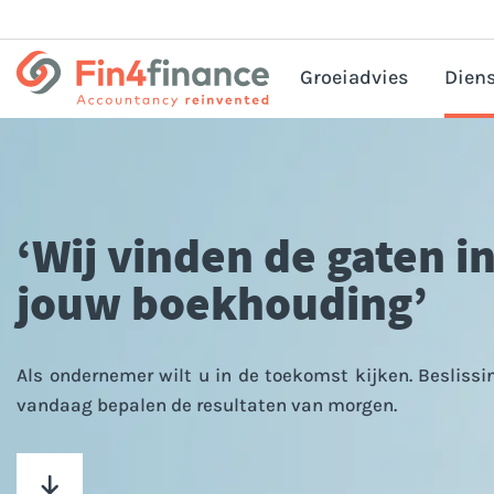
Groeiadvies
Diens
HRM
Corp
‘Wij vinden de gaten i
Bel
Pri
jouw boekhouding’
Acc
Bedr
Als ondernemer wilt u in de toekomst kijken. Besliss
vandaag bepalen de resultaten van morgen.
