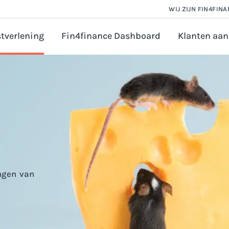
WIJ ZIJN FIN4FIN
tverlening
Fin4finance Dashboard
Klanten aan
 en Salarisadministratie
orate finance
n
astingadvies
vézaken ondernemer
ounting
ijfsfinanciering aanvragen
ingen van