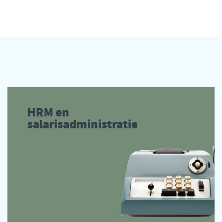
HRM en
salarisadministratie