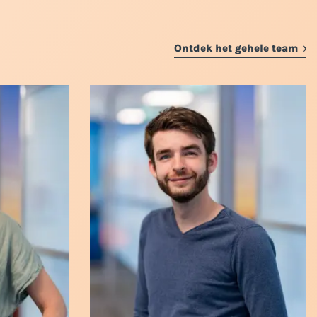
Ontdek het gehele team
Een echte young professional: met
een master in zowel accounting als
weet Esther
rechten én zijn AA-opleiding in volle
ontracten,
gang zorgt Rik ervoor dat jouw
issen. Met
cijfers altijd in perfecte conditie zijn.
d zorgt zij
Met zijn scherpe, kritische blik hoef
 nooit iets
jij je niet meer druk te maken om de
details en kan hij je van een gedegen
advies voorzien!