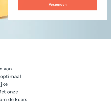
Verzenden
en van
 optimaal
ijke
Met onze
 om de koers