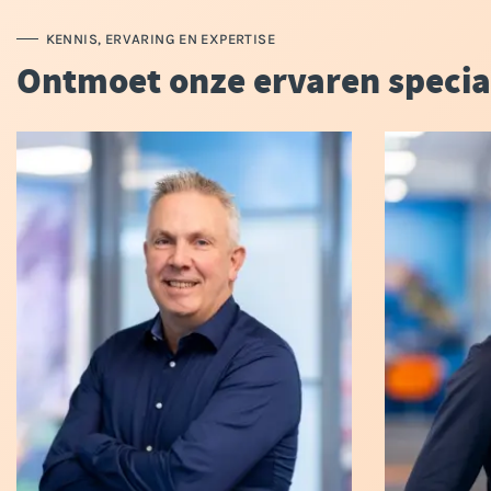
KENNIS, ERVARING EN EXPERTISE
Ontmoet onze ervaren specia
Met zijn RA-titel en een flinke dosis
Chris i
Brabantse gezelligheid is Jan Willem
adviseur v
de beste persoon voor een goede
alles over
discussie over jouw onderneming.
ervoor da
Niet alleen heeft hij de ervaring die
gepresen
vereist is om jou te helpen groeien,
ondernemi
hij heeft ook de persoonlijke
wordt.
aandacht die je nodig hebt.