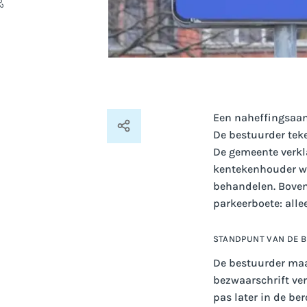
Een naheffingsaan
De bestuurder teke
De gemeente verkl
kentekenhouder wa
behandelen. Boven
parkeerboete: all
STANDPUNT VAN DE 
De bestuurder maa
bezwaarschrift ver
pas later in de be