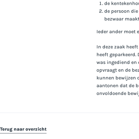
de kentekenhou
de persoon die
bezwaar maakt,
Ieder ander moet e
In deze zaak heef
heeft geparkeerd.
was ingediend en 
opvraagt en de be
kunnen bewijzen da
aantonen dat de br
onvoldoende bewij
Terug naar overzicht