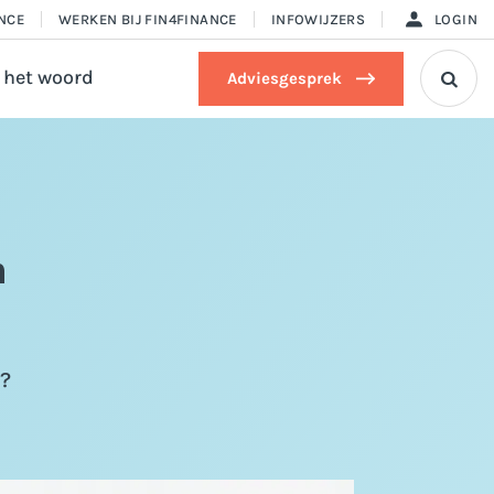
ANCE
WERKEN BIJ FIN4FINANCE
INFOWIJZERS
LOGIN
 het woord
Adviesgesprek

n
?