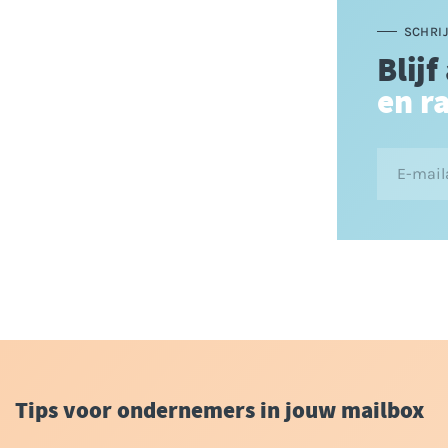
SCHRIJ
Blijf
en r
Tips voor ondernemers in jouw mailbox