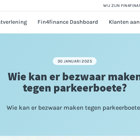
WIJ ZIJN FIN4FIN
tverlening
Fin4finance Dashboard
Klanten aan
 en Salarisadministratie
orate finance
30 JANUARI 2025
astingadvies
Wie kan er bezwaar make
vézaken ondernemer
tegen parkeerboete?
ounting
ijfsfinanciering aanvragen
Wie kan er bezwaar maken tegen parkeerboete