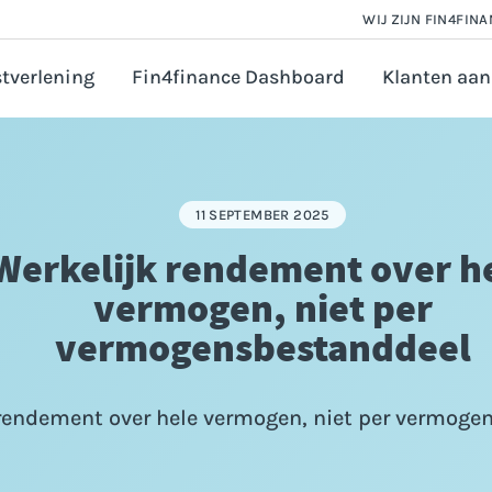
WIJ ZIJN FIN4FIN
tverlening
Fin4finance Dashboard
Klanten aan
 en Salarisadministratie
orate finance
11 SEPTEMBER 2025
astingadvies
Werkelijk rendement over h
vézaken ondernemer
vermogen, niet per
ounting
vermogensbestanddeel
ijfsfinanciering aanvragen
 rendement over hele vermogen, niet per vermog