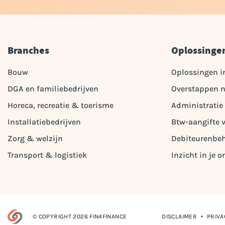
Branches
Oplossinge
Bouw
Oplossingen i
DGA en familiebedrijven
Overstappen n
Horeca, recreatie & toerisme
Administratie
Installatiebedrijven
Btw-aangifte 
Zorg & welzijn
Debiteurenbe
Transport & logistiek
Inzicht in je
© COPYRIGHT 2026 FIN4FINANCE
DISCLAIMER
PRIVA