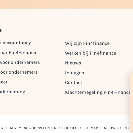
n
n accountancy
Wij zijn Fin4finance
aar Fin4Finance
Werken bij Fin4finance
 voor ondernemers
Nieuws
voor ondernemers
Inloggen
heer
Contact
 onderneming
Klachtenregeling Fin4Finance
CY
ALGEMENE VOORWAARDEN
COOKIES
SITEMAP
NIEUWS
REFE