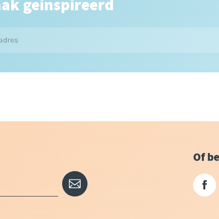
aak geinspireerd
Of be