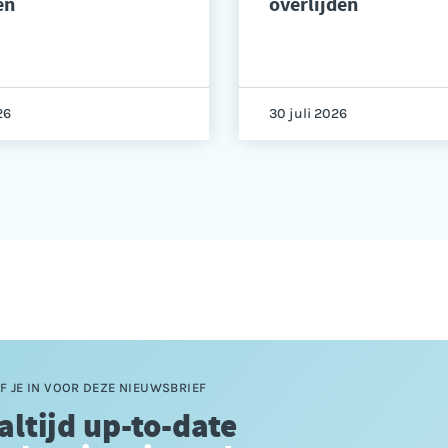
en
overlijden
26
30 juli 2026
F JE IN VOOR DEZE NIEUWSBRIEF
 altijd up-to-date