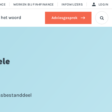
ANCE
WERKEN BIJ FIN4FINANCE
INFOWIJZERS
LOGIN
 het woord
Adviesgesprek

ele
ensbestanddeel