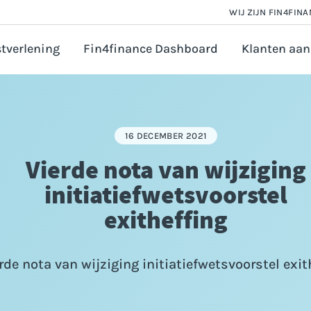
WIJ ZIJN FIN4FIN
tverlening
Fin4finance Dashboard
Klanten aan
 en Salarisadministratie
orate finance
16 DECEMBER 2021
astingadvies
Vierde nota van wijziging
vézaken ondernemer
initiatiefwetsvoorstel
ounting
exitheffing
ijfsfinanciering aanvragen
rde nota van wijziging initiatiefwetsvoorstel exit