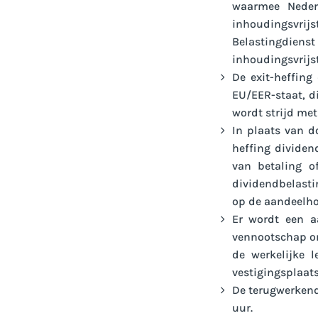
waarmee Nederl
inhoudingsvri
Belastingdiens
inhoudingsvrijst
De exit-heffing
EU/EER-staat, d
wordt strijd met
In plaats van d
heffing dividen
van betaling o
dividendbelasti
op de aandeelho
Er wordt een a
vennootschap on
de werkelijke l
vestigingsplaat
De terugwerkend
uur.