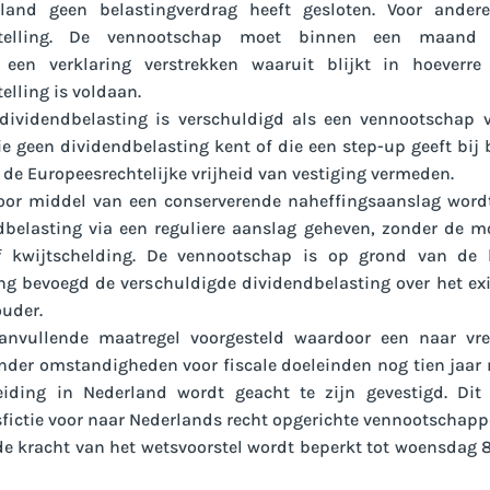
and geen belastingverdrag heeft gesloten. Voor andere
jstelling. De vennootschap moet binnen een maand
t een verklaring verstrekken waaruit blijkt in hoeverr
elling is voldaan.
 dividendbelasting is verschuldigd als een vennootschap 
ie geen dividendbelasting kent of die een step-up geeft bij
 de Europeesrechtelijke vrijheid van vestiging vermeden.
oor middel van een conserverende naheffingsaanslag wordt
dbelasting via een reguliere aanslag geheven, zonder de mo
f kwijtschelding. De vennootschap is op grond van de
ng bevoegd de verschuldigde dividendbelasting over het exi
uder.
anvullende maatregel voorgesteld waardoor een naar vre
der omstandigheden voor fiscale doeleinden nog tien jaar 
eiding in Nederland wordt geacht te zijn gevestigd. Dit
sfictie voor naar Nederlands recht opgerichte vennootschapp
e kracht van het wetsvoorstel wordt beperkt tot woensdag 