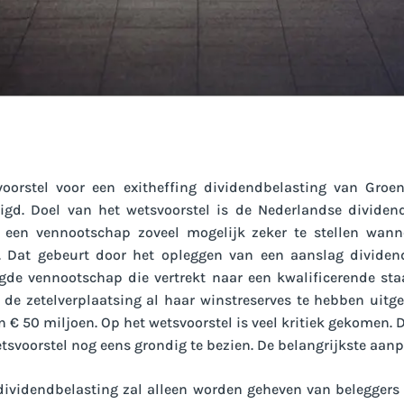
svoorstel voor een exitheffing dividendbelasting van Gro
zigd. Doel van het wetsvoorstel is de Nederlandse divide
n een vennootschap zoveel mogelijk zeker te stellen wan
t. Dat gebeurt door het opleggen van een aanslag dividen
gde vennootschap die vertrekt naar een kwalificerende st
 de zetelverplaatsing al haar winstreserves te hebben uitge
€ 50 miljoen. Op het wetsvoorstel is veel kritiek gekomen. Di
svoorstel nog eens grondig te bezien. De belangrijkste aanp
 dividendbelasting zal alleen worden geheven van beleggers