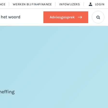
ANCE
WERKEN BIJ FIN4FINANCE
INFOWIJZERS
LOGIN
 het woord
Adviesgesprek

heffing