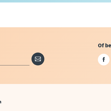
Of be
n