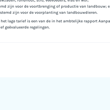
wzaden, rondhout, stro, veevoeders, vlas en wol;
temd zijn voor de voortbrenging of productie van landbouw; 
estemd zijn voor de voorplanting van landbouwdieren.
het lage tarief is een van de in het ambtelijke rapport Aanpa
f geëvalueerde regelingen.