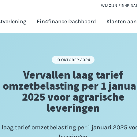
WIJ ZIJN FIN4FIN
tverlening
Fin4finance Dashboard
Klanten aan
 en Salarisadministratie
orate finance
10 OKTOBER 2024
astingadvies
Vervallen laag tarief
vézaken ondernemer
omzetbelasting per 1 janua
ounting
2025 voor agrarische
ijfsfinanciering aanvragen
leveringen
 laag tarief omzetbelasting per 1 januari 2025 vo
leveringen