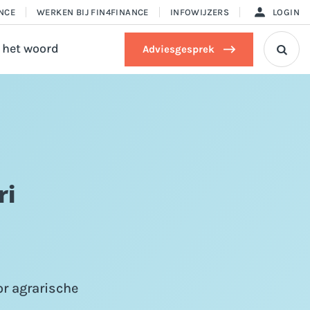
ANCE
WERKEN BIJ FIN4FINANCE
INFOWIJZERS
LOGIN
 het woord
Adviesgesprek

ri
or agrarische