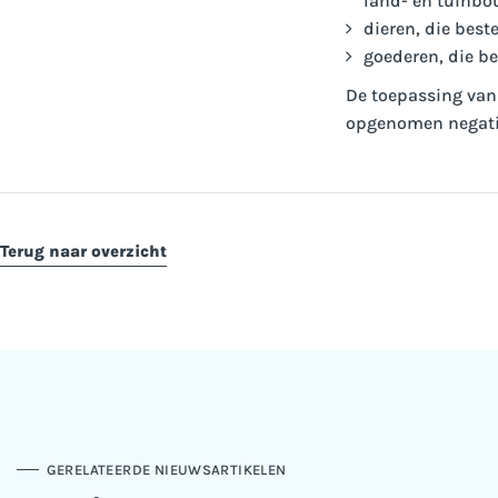
land- en tuinbou
dieren, die bes
goederen, die b
De toepassing van 
opgenomen negatie
Terug naar overzicht
GERELATEERDE NIEUWSARTIKELEN