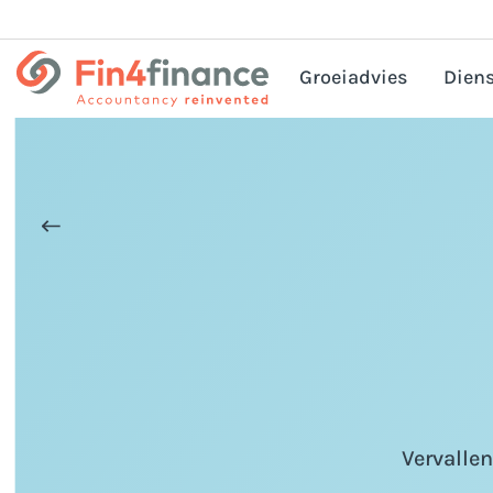
Groeiadvies
Diens
HRM
Corp
Bel
Pri
Acc
Bedr
Vervallen