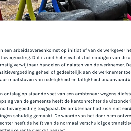
an een arbeidsovereenkomst op initiatief van de werkgever 
itievergoeding. Dat is niet het geval als het eindigen van d
ernstig verwijtbaar handelen of nalaten van de werknemer. D
ansitievergoeding geheel of gedeeltelijk aan de werknemer toe
aar maatstaven van redelijkheid en billijkheid onaanvaardba
en ontslag op staande voet van een ambtenaar wegens diefst
 opslag van de gemeente heeft de kantonrechter de uitzonderi
nsitievergoeding toegepast. De ambtenaar had zich niet eer
dingen schuldig gemaakt. De waarde van het door hem ontvr
echter heeft de helft van de normaal verschuldigde transiti
ttelijke rente over dit bedrag.