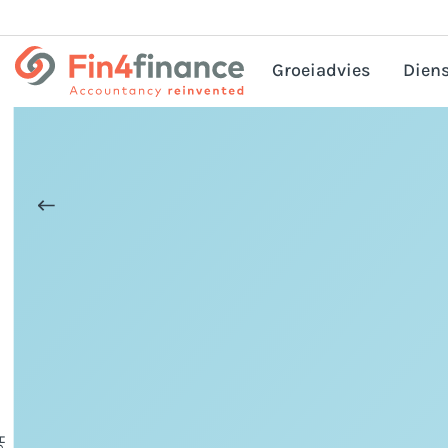
Groeiadvies
Diens
HRM
Corp
Bel
Pri
Acc
Bedr