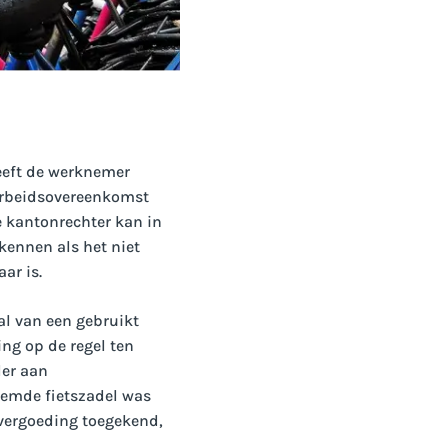
heeft de werknemer
e arbeidsovereenkomst
e kantonrechter kan in
kennen als het niet
ar is.
al van een gebruikt
ng op de regel ten
der aan
eemde fietszadel was
evergoeding toegekend,