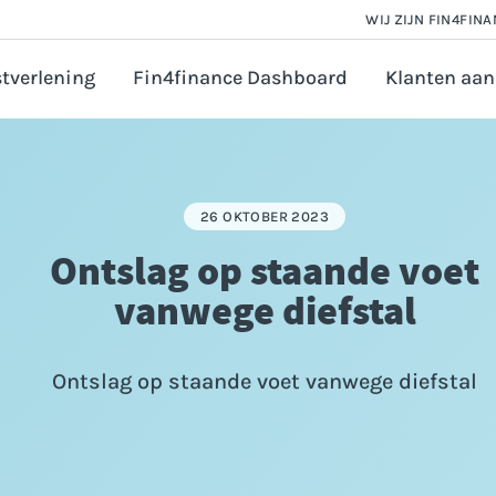
WIJ ZIJN FIN4FIN
tverlening
Fin4finance Dashboard
Klanten aan
 en Salarisadministratie
orate finance
26 OKTOBER 2023
astingadvies
Ontslag op staande voet
vézaken ondernemer
vanwege diefstal
ounting
ijfsfinanciering aanvragen
Ontslag op staande voet vanwege diefstal