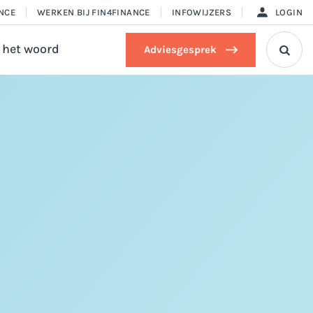
ANCE
WERKEN BIJ FIN4FINANCE
INFOWIJZERS
LOGIN
 het woord
Adviesgesprek
