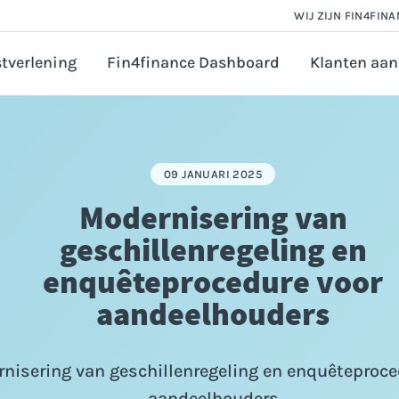
WIJ ZIJN FIN4FIN
tverlening
Fin4finance Dashboard
Klanten aan
 en Salarisadministratie
orate finance
09 JANUARI 2025
astingadvies
Modernisering van
vézaken ondernemer
geschillenregeling en
ounting
enquêteprocedure voor
ijfsfinanciering aanvragen
aandeelhouders
nisering van geschillenregeling en enquêteproce
aandeelhouders