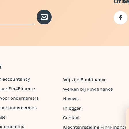
Of be
n
n accountancy
Wij zijn Fin4finance
aar Fin4Finance
Werken bij Fin4finance
 voor ondernemers
Nieuws
voor ondernemers
Inloggen
heer
Contact
 onderneming
Klachtenregeling Fin4Finance