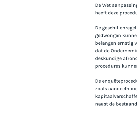
De Wet aanpassing
heeft deze procedu
De geschillenrege
gedwongen kunnen
belangen ernstig 
dat de Ondernemin
deskundige afrond
procedures kunnen
De enquêteprocedu
zoals aandeelhoude
kapitaalverschaff
naast de bestaand