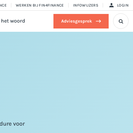
ANCE
WERKEN BIJ FIN4FINANCE
INFOWIJZERS
LOGIN
 het woord
Adviesgesprek

dure voor