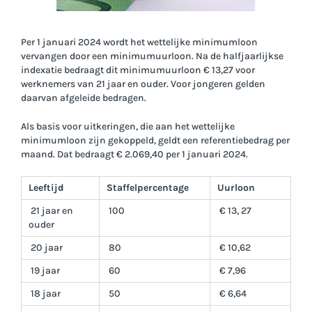
Per 1 januari 2024 wordt het wettelijke minimumloon
vervangen door een minimumuurloon. Na de halfjaarlijkse
indexatie bedraagt dit minimumuurloon € 13,27 voor
werknemers van 21 jaar en ouder. Voor jongeren gelden
daarvan afgeleide bedragen.
Als basis voor uitkeringen, die aan het wettelijke
minimumloon zijn gekoppeld, geldt een referentiebedrag per
maand. Dat bedraagt € 2.069,40 per 1 januari 2024.
Leeftijd
Staffelpercentage
Uurloon
21 jaar en
100
€ 13, 27
ouder
20 jaar
80
€ 10,62
19 jaar
60
€ 7,96
18 jaar
50
€ 6,64