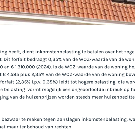
ing heeft, dient inkomstenbelasting te betalen over het zo
t. Dit forfait bedraagt 0,35% van de WOZ-waarde van de woni
00 en € 1.310.000 (2024). Is de WOZ-waarde van de woning ho
t € 4.585 plus 2,35% van de WOZ-waarde van de woning boven
forfait (2,35% i.p.v. 0,35%) leidt tot hogere belasting, die w
eze belasting vormt mogelijk een ongeoorloofde inbreuk op h
jging van de huizenprijzen worden steeds meer huizenbezitter
n bezwaar te maken tegen aanslagen inkomstenbelasting, waar
het maar ter behoud van rechten.