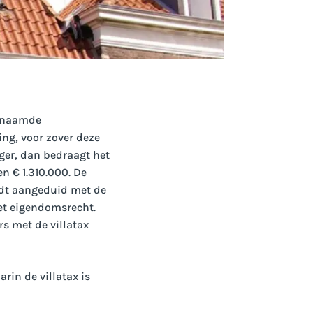
genaamde
ng, voor zover deze
ger, dan bedraagt het
 € 1.310.000. De
ordt aangeduid met de
et eigendomsrecht.
s met de villatax
in de villatax is