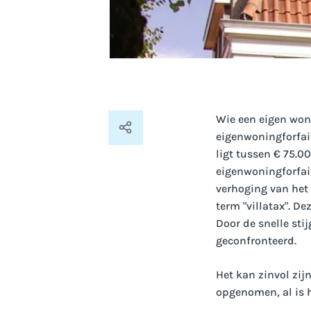
Wie een eigen won
eigenwoningforfai
ligt tussen € 75.0
eigenwoningforfai
verhoging van het 
term "villatax". D
Door de snelle sti
geconfronteerd.
Het kan zinvol zij
opgenomen, al is 