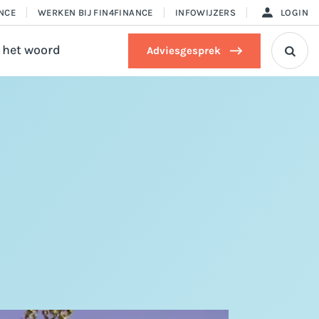
ANCE
WERKEN BIJ FIN4FINANCE
INFOWIJZERS
LOGIN
 het woord
Adviesgesprek
