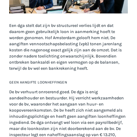
Een dga stelt dat zijn bv structureel verlies lijdt en dat
daarom geen gebruikelijk loon in aanmerking hoeft te
worden genomen. Hof Amsterdam gelooft hem niet. De
aangiften vennootschapsbelasting (vpb) tonen jarenlang
kosten die nagenoeg exact gelijk zijn aan de omzet. Dat is
zonder nadere toelichting onwaarschijnlijk. Bovendien
ontbreken banksaldi en eigen vermogen op de balansen,
terwijl de bv wel een bankrekening heeft.
GEEN AANGIFTE LOONHEFFINGEN
De bv verhuurt onroerend goed. De dga is enig
aandeelhouder en bestuurder. Hij verricht werkzaamheden
voor de bv, waaronder het aangaan van huur- en
koopovereenkomsten. De bv heeft zich niet aangemeld als
inhoudingsplichtige en heeft geen aangiften loonheffingen
ingediend. De dga ontvangt wel loon via een payrollbedrijf,
maar die loonkosten zijn niet doorberekend aan de bv. De
inspecteur legt een naheffingsaanslag op van € 13.210,