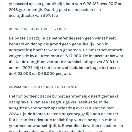
gebaseerd op een gebruikelijk loon van € 28.125 over 2017 en
2018 gezamenlijk. Daarbij past de inspecteur een
deeltijdfactor van 50% toe.
BEROEP OP STRUCTUREEL VERLIES
De bv stelt dat zij in de betreffende jaren geen winst heeft
behaald en dat op die grond geen gebruikelijk loon in
aanmerking hoeft te worden genomen. De omzet schommelt
volgens de bv al jaren rond de € 17.000. De inspecteur betwist
dit. Uit de aangiften vennootschapsbelasting over 2019 tot
en met 2024 blijkt dat de omzet beduidend hoger is: tussen
de € 25.000 en € 66.000 per jaar.
ONWAARSCHIJNLIJKE KOSTENPATRONEN
Het hof oordeelt dat de bv niet aannemelijk heeft gemaakt
dat sprake is van een langdurige verliessituatie. In de
aangiften vennootschapsbelasting over 2019 tot en met
2024 zijn de kosten telkens nagenoeg gelijk aan de omzet.
Dat is zonder adequate toelichting van de bv op z’n minst
genomen onwaarschijnlijk. Bovendien bevatten de balansen
geen banksaldi, terwijl vaststaat dat de bv wel een