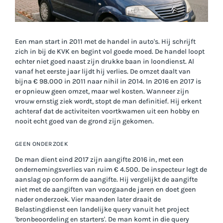
Een man start in 2011 met de handel in auto's. Hij schrijft
zich in bij de KVK en begint vol goede moed. De handel loopt
echter niet goed naast zijn drukke baan in loondienst. Al
vanaf het eerste jaar lijdt hij verlies. De omzet daalt van
bijna € 98.000 in 2011 naar nihil in 2014. In 2016 en 2017 is
er opnieuw geen omzet, maar wel kosten. Wanneer zijn
vrouw ernstig ziek wordt, stopt de man definitief. Hij erkent
achteraf dat de activiteiten voortkwamen uit een hobby en
nooit echt goed van de grond zijn gekomen.
GEEN ONDERZOEK
De man dient eind 2017 zijn aangifte 2016 in, met een
ondernemingsverlies van ruim € 4.500. De inspecteur legt de
aanslag op conform de aangifte. Hij vergelijkt de aangifte
niet met de aangiften van voorgaande jaren en doet geen
nader onderzoek. Vier maanden later draait de
Belastingdienst een landelijke query vanuit het project
'bronbeoordeling en starters'. De man komt in die query