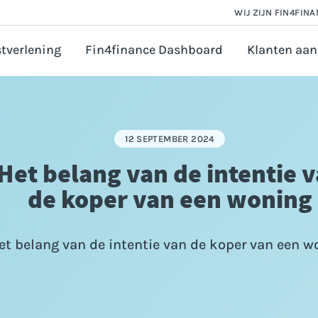
WIJ ZIJN FIN4FIN
tverlening
Fin4finance Dashboard
Klanten aan
 en Salarisadministratie
orate finance
12 SEPTEMBER 2024
astingadvies
Het belang van de intentie 
vézaken ondernemer
de koper van een woning
ounting
ijfsfinanciering aanvragen
et belang van de intentie van de koper van een w