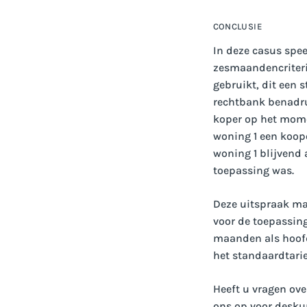
CONCLUSIE
In deze casus spe
zesmaandencriteri
gebruikt, dit een 
rechtbank benadrukt
koper op het mome
woning 1 een koop
woning 1 blijvend 
toepassing was.
Deze uitspraak maa
voor de toepassing
maanden als hoofdv
het standaardtarie
Heeft u vragen ove
ons op voor desku