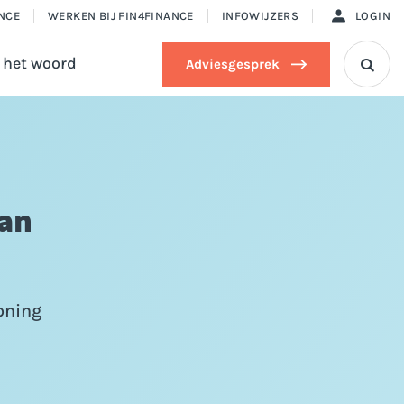
ANCE
WERKEN BIJ FIN4FINANCE
INFOWIJZERS
LOGIN
 het woord
Adviesgesprek

van
oning