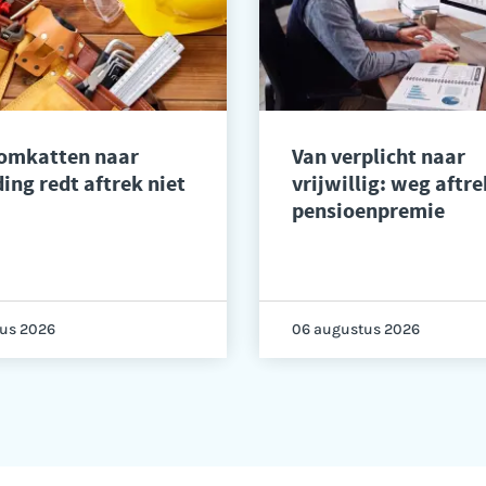
 omkatten naar
Van verplicht naar
ing redt aftrek niet
vrijwillig: weg aftre
pensioenpremie
us 2026
06 augustus 2026