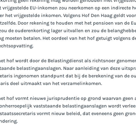
korting geen rekening mag worden gehouden met vrijgestel
vrijgestelde EU-inkomen zou neerkomen op een indirecte he
r het vrijgestelde inkomen. Volgens Hof Den Haag geldt voo
tzelfde. Door rekening te houden met het pensioen van de E
zou de ouderenkorting lager uitvallen en zou de belangheb
 moeten betalen. Het oordeel van het hof getuigt volgens de
echtsopvatting.
het hof wordt door de Belastingdienst als richtsnoer genome
taande belastingaanslagen. Naar aanleiding van deze uitspra
retaris ingenomen standpunt dat bij de berekening van de o
laris deel uitmaakt van het verzamelinkomen.
het hof vormt nieuwe jurisprudentie op grond waarvan geen
onherroepelijk vaststaande belastingaanslagen wordt verlee
taatssecretaris vormt nieuw beleid, dat eveneens geen gron
ndering.