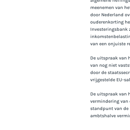
algemene heffings
meenemen van het 
door Nederland ove
ouderenkorting he
Investeringsbank 
inkomstenbelasting
van een onjuiste r
De uitspraak van 
van nog niet vasts
door de staatssec
vrijgestelde EU-sa
De uitspraak van 
vermindering van 
standpunt van de s
ambtshalve vermi