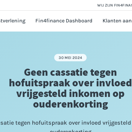
WIJ ZIJN FIN4FIN
tverlening
Fin4finance Dashboard
Klanten aan
 en Salarisadministratie
orate finance
30 MEI 2024
astingadvies
Geen cassatie tegen
vézaken ondernemer
hofuitspraak over invloed
ounting
vrijgesteld inkomen op
ijfsfinanciering aanvragen
ouderenkorting
satie tegen hofuitspraak over invloed vrijgestel
ouderenkorting