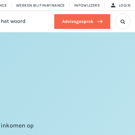
ANCE
WERKEN BIJ FIN4FINANCE
INFOWIJZERS
LOGIN
 het woord
Adviesgesprek

d inkomen op