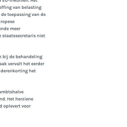
d EU-inkomen. Het
ffing van belasting
r de toepassing van de
uropese
bende meer
 staatssecretaris niet
n bij de behandeling
ak vervalt het eerder
uderenkorting het
 ambtshalve
nd. Het herziene
d oplevert voor