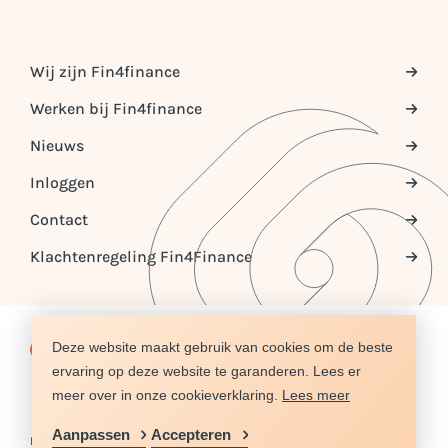
Wij zijn Fin4finance
Werken bij Fin4finance
Nieuws
Inloggen
Contact
Klachtenregeling Fin4Finance
Deze website maakt gebruik van cookies om de beste
© COPYRIGHT 2026 FIN4FINANCE
ervaring op deze website te garanderen. Lees er
DISCLAIMER
PRIVACY
ALGEMENE VOORWAARDEN
COOKIES
SITEMAP
NIEUWS
REFERENTIES
meer over in onze cookieverklaring.
Lees meer
Aanpassen
Accepteren
DISCLAIMER
PRIVACY
ALGEMENE VOORWAARDEN
COOKIES
