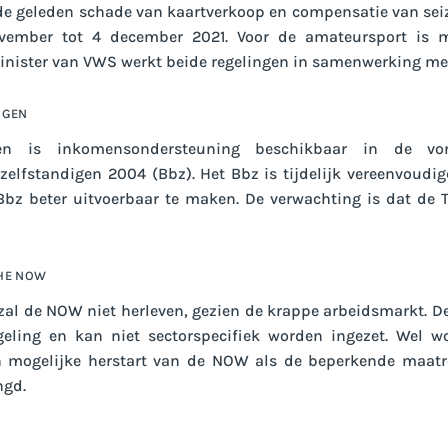
e geleden schade van kaartverkoop en compensatie van sei
vember tot 4 december 2021. Voor de amateursport is 
inister van VWS werkt beide regelingen in samenwerking met 
IGEN
igen is inkomensondersteuning beschikbaar in de v
 zelfstandigen 2004 (Bbz). Het Bbz is tijdelijk vereenvoud
Bbz beter uitvoerbaar te maken. De verwachting is dat de T
HE NOW
zal de NOW niet herleven, gezien de krappe arbeidsmarkt. D
geling en kan niet sectorspecifiek worden ingezet. Wel w
en mogelijke herstart van de NOW als de beperkende maat
ngd.