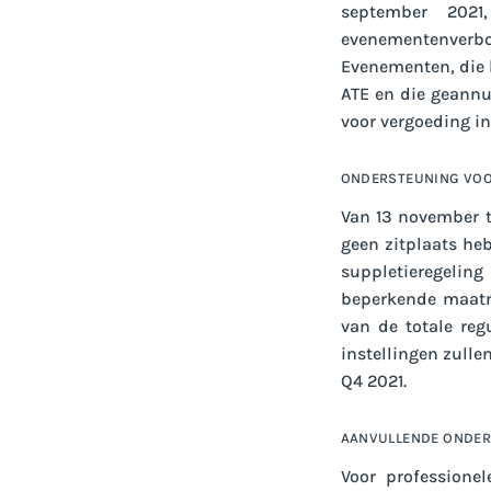
september 202
evenementenverbod
Evenementen, die 
ATE en die geann
voor vergoeding i
ONDERSTEUNING VOO
Van 13 november 
geen zitplaats he
suppletieregelin
beperkende maatr
van de totale reg
instellingen zull
Q4 2021.
AANVULLENDE ONDER
Voor professione