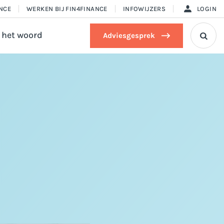
ANCE
WERKEN BIJ FIN4FINANCE
INFOWIJZERS
LOGIN
 het woord
Adviesgesprek
