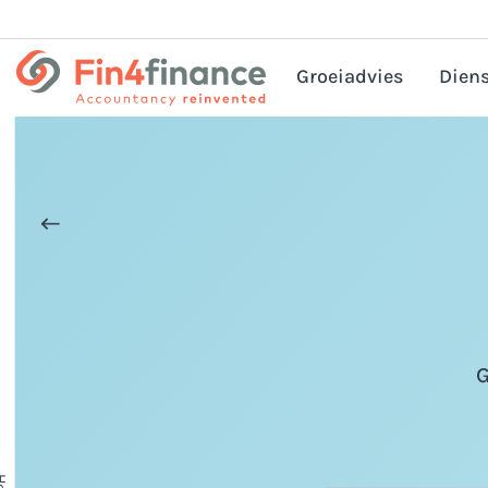
Groeiadvies
Diens
HRM
Corp
Bel
Pri
Acc
Bedr
G