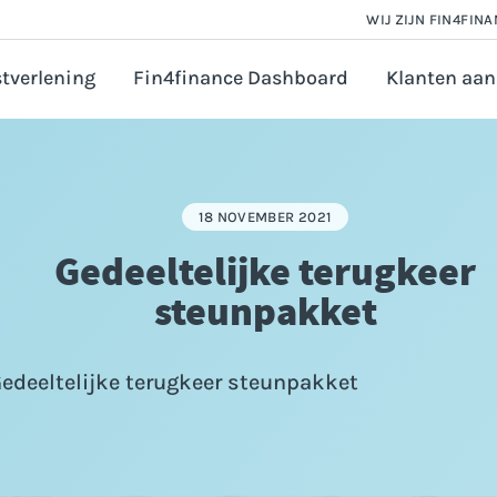
WIJ ZIJN FIN4FIN
tverlening
Fin4finance Dashboard
Klanten aan
 en Salarisadministratie
orate finance
18 NOVEMBER 2021
astingadvies
Gedeeltelijke terugkeer
vézaken ondernemer
steunpakket
ounting
ijfsfinanciering aanvragen
edeeltelijke terugkeer steunpakket