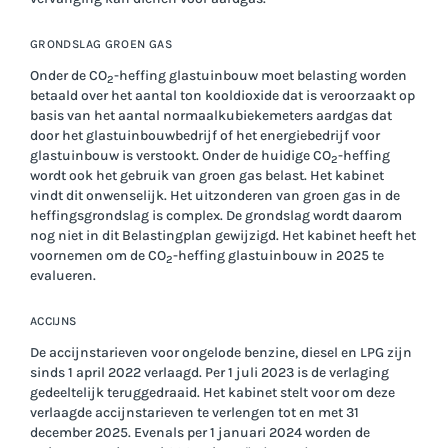
GRONDSLAG GROEN GAS
Onder de CO
-heffing glastuinbouw moet belasting worden
2
betaald over het aantal ton kooldioxide dat is veroorzaakt op
basis van het aantal normaalkubiekemeters aardgas dat
door het glastuinbouwbedrijf of het energiebedrijf voor
glastuinbouw is verstookt. Onder de huidige CO
-heffing
2
wordt ook het gebruik van groen gas belast. Het kabinet
vindt dit onwenselijk. Het uitzonderen van groen gas in de
heffingsgrondslag is complex. De grondslag wordt daarom
nog niet in dit Belastingplan gewijzigd. Het kabinet heeft het
voornemen om de CO
-heffing glastuinbouw in 2025 te
2
evalueren.
ACCIJNS
De accijnstarieven voor ongelode benzine, diesel en LPG zijn
sinds 1 april 2022 verlaagd. Per 1 juli 2023 is de verlaging
gedeeltelijk teruggedraaid. Het kabinet stelt voor om deze
verlaagde accijnstarieven te verlengen tot en met 31
december 2025. Evenals per 1 januari 2024 worden de