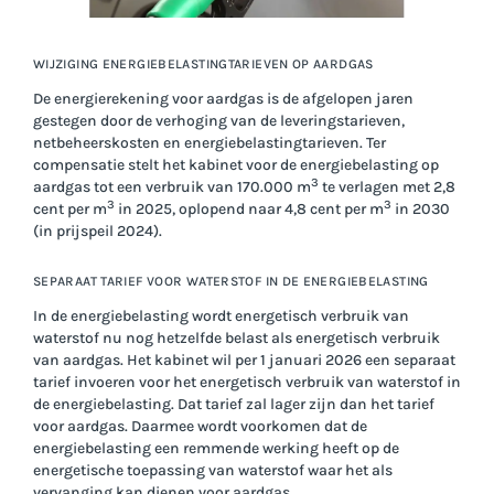
WIJZIGING ENERGIEBELASTINGTARIEVEN OP AARDGAS
De energierekening voor aardgas is de afgelopen jaren
gestegen door de verhoging van de leveringstarieven,
netbeheerskosten en energiebelastingtarieven. Ter
compensatie stelt het kabinet voor de energiebelasting op
3
aardgas tot een verbruik van 170.000 m
te verlagen met 2,8
3
3
cent per m
in 2025, oplopend naar 4,8 cent per m
in 2030
(in prijspeil 2024).
SEPARAAT TARIEF VOOR WATERSTOF IN DE ENERGIEBELASTING
In de energiebelasting wordt energetisch verbruik van
waterstof nu nog hetzelfde belast als energetisch verbruik
van aardgas. Het kabinet wil per 1 januari 2026 een separaat
tarief invoeren voor het energetisch verbruik van waterstof in
de energiebelasting. Dat tarief zal lager zijn dan het tarief
voor aardgas. Daarmee wordt voorkomen dat de
energiebelasting een remmende werking heeft op de
energetische toepassing van waterstof waar het als
vervanging kan dienen voor aardgas.