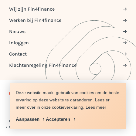
Wij zijn Fin4finance
Werken bij Fin4finance
Nieuws
Inloggen
Contact
Klachtenregeling Fin4Finance
Deze website maakt gebruik van cookies om de beste
© COPYRIGHT 2026 FIN4FINANCE
ervaring op deze website te garanderen. Lees er
DISCLAIMER
PRIVACY
ALGEMENE VOORWAARDEN
COOKIES
SITEMAP
NIEUWS
REFERENTIES
meer over in onze cookieverklaring.
Lees meer
Aanpassen
Accepteren
DISCLAIMER
PRIVACY
ALGEMENE VOORWAARDEN
COOKIES

SITEMAP
NIEUWS
REFERENTIES