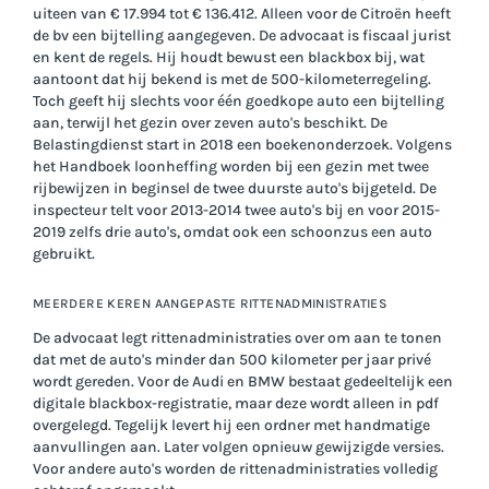
uiteen van € 17.994 tot € 136.412. Alleen voor de Citroën heeft
de bv een bijtelling aangegeven. De advocaat is fiscaal jurist
en kent de regels. Hij houdt bewust een blackbox bij, wat
aantoont dat hij bekend is met de 500-kilometerregeling.
Toch geeft hij slechts voor één goedkope auto een bijtelling
aan, terwijl het gezin over zeven auto's beschikt. De
Belastingdienst start in 2018 een boekenonderzoek. Volgens
het Handboek loonheffing worden bij een gezin met twee
rijbewijzen in beginsel de twee duurste auto's bijgeteld. De
inspecteur telt voor 2013-2014 twee auto's bij en voor 2015-
2019 zelfs drie auto's, omdat ook een schoonzus een auto
gebruikt.
MEERDERE KEREN AANGEPASTE RITTENADMINISTRATIES
De advocaat legt rittenadministraties over om aan te tonen
dat met de auto's minder dan 500 kilometer per jaar privé
wordt gereden. Voor de Audi en BMW bestaat gedeeltelijk een
digitale blackbox-registratie, maar deze wordt alleen in pdf
overgelegd. Tegelijk levert hij een ordner met handmatige
aanvullingen aan. Later volgen opnieuw gewijzigde versies.
Voor andere auto's worden de rittenadministraties volledig