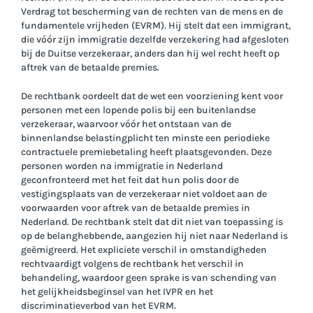
Verdrag tot bescherming van de rechten van de mens en de
fundamentele vrijheden (EVRM). Hij stelt dat een immigrant,
die vóór zijn immigratie dezelfde verzekering had afgesloten
bij de Duitse verzekeraar, anders dan hij wel recht heeft op
aftrek van de betaalde premies.
De rechtbank oordeelt dat de wet een voorziening kent voor
personen met een lopende polis bij een buitenlandse
verzekeraar, waarvoor vóór het ontstaan van de
binnenlandse belastingplicht ten minste een periodieke
contractuele premiebetaling heeft plaatsgevonden. Deze
personen worden na immigratie in Nederland
geconfronteerd met het feit dat hun polis door de
vestigingsplaats van de verzekeraar niet voldoet aan de
voorwaarden voor aftrek van de betaalde premies in
Nederland. De rechtbank stelt dat dit niet van toepassing is
op de belanghebbende, aangezien hij niet naar Nederland is
geëmigreerd. Het expliciete verschil in omstandigheden
rechtvaardigt volgens de rechtbank het verschil in
behandeling, waardoor geen sprake is van schending van
het gelijkheidsbeginsel van het IVPR en het
discriminatieverbod van het EVRM.