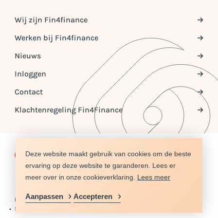
Wij zijn Fin4finance
Werken bij Fin4finance
Nieuws
Inloggen
Contact
Klachtenregeling Fin4Finance
Deze website maakt gebruik van cookies om de beste
© COPYRIGHT 2026 FIN4FINANCE
ervaring op deze website te garanderen. Lees er
DISCLAIMER
PRIVACY
ALGEMENE VOORWAARDEN
COOKIES
SITEMAP
NIEUWS
REFERENTIES
meer over in onze cookieverklaring.
Lees meer
Aanpassen
Accepteren
DISCLAIMER
PRIVACY
ALGEMENE VOORWAARDEN
COOKIES

SITEMAP
NIEUWS
REFERENTIES